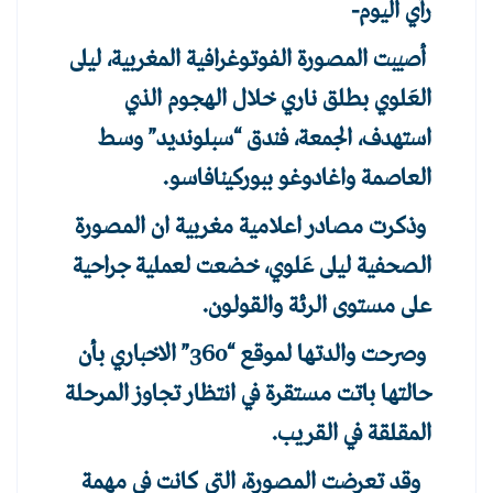
رأي اليوم-
أصيبت المصورة الفوتوغرافية المغربية، ليلى
العَلوي بطلق ناري خلال الهجوم الذي
استهدف، الجمعة، فندق “سبلونديد” وسط
العاصمة واغادوغو ببوركينافاسو.
وذكرت مصادر اعلامية مغربية ان المصورة
الصحفية ليلى عَلوي، خضعت لعملية جراحية
على مستوى الرئة والقولون.
وصرحت والدتها لموقع “360” الاخباري بأن
حالتها باتت مستقرة في انتظار تجاوز المرحلة
المقلقة في القريب.
وقد تعرضت المصورة، التي كانت في مهمة