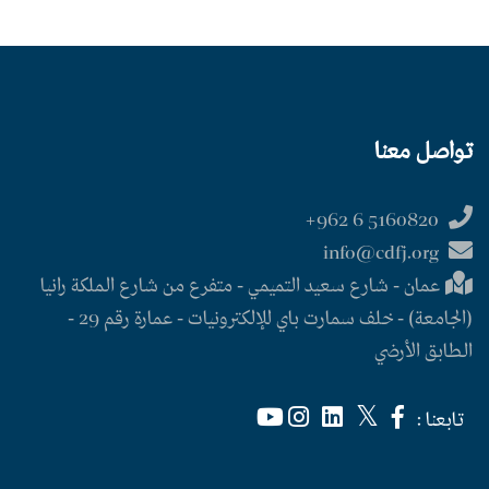
تواصل معنا
5160820 6 962+
info@cdfj.org
عمان - شارع سعيد التميمي - متفرع من شارع الملكة رانيا
(الجامعة) - خلف سمارت باي للإلكترونيات - عمارة رقم 29 -
الطابق الأرضي
تابعنا :