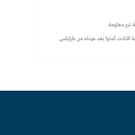
 غير معلومة.
لحة اقتادت كدنوا بعد عودته من طرابلس.