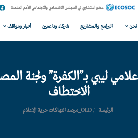
عضو استشاري في المجلس الاقتصادي والاجتماعي للأمم المتحدة
نحن
البرامج والمشاريع
شركاء وداعمين
أخبار ومواقف
امي ليبي بـ”الكفرة” ولجنة المص
الاختطاف
الرئيسة
/
OLD_مرصد انتهاكات حرية الإعلام