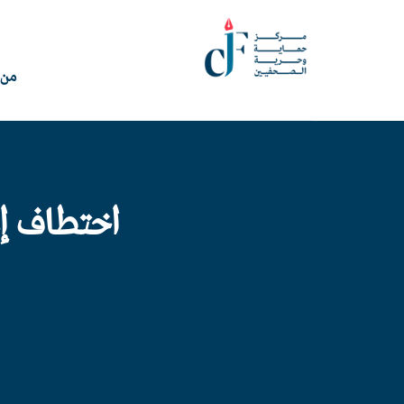
من 
اختطاف إعل