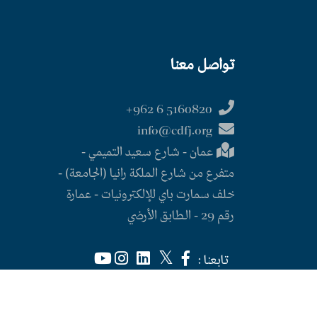
تواصل معنا
5160820 6 962+
info@cdfj.org
عمان - شارع سعيد التميمي -
متفرع من شارع الملكة رانيا (الجامعة) -
خلف سمارت باي للإلكترونيات - عمارة
رقم 29 - الطابق الأرضي
تابعنا :