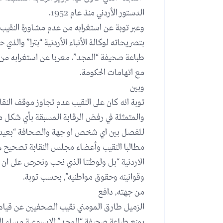
الدستور الأردني منذ عام 1952.
وعبر توبة عن استغرابه من عدم مشاورة النقيب 
بتصريحاته لوكالة الأنباء الأردنية “بترا” والذي ح
طباعة صحيفة “المجد”، معربا عن استغرابه من
مع اتهامات الحكومة.
وبين
توبة انه كان على النقيب عدم تجاوز موقف النقا
والمتمثلة في رفض الرقابة المسبقة بأي شكل من
للفصل بين اي شخص او جهة والصحافة “بعيدا 
مطالبا النقيب وأعضاء مجلس النقابة تصحيح ه
الاردنية “بل ولوطننا الذي نحب ونحرص على ان ي
وقوانينه وحقوق مواطنيه”, بحسب توبة.
من جهته, دافع
الزميل طارق المومني نقيب الصحفيين عن قيام 
بمنع طباعة صحيفة “المجد” الاسبوعية مساء ال