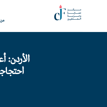
من 
الأردن: أ
احتجاجا