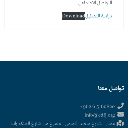
التواصل الاجتماعي
دراسة التضليل
Download
تواصل معنا
5160820 6 962+
info@cdfj.org
عمان - شارع سعيد التميمي - متفرع من شارع الملكة رانيا