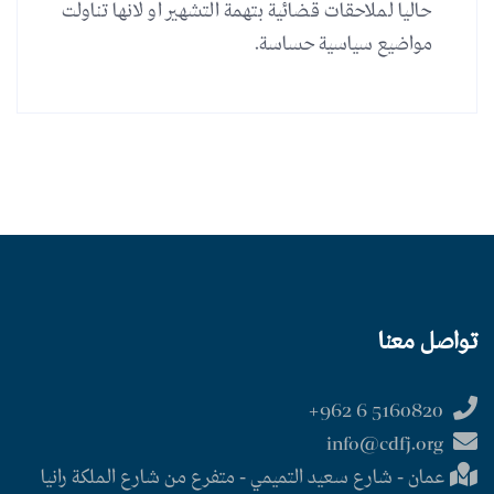
حاليا لملاحقات قضائية بتهمة التشهير او لانها تناولت
مواضيع سياسية حساسة.
تواصل معنا
5160820 6 962+
info@cdfj.org
عمان - شارع سعيد التميمي - متفرع من شارع الملكة رانيا