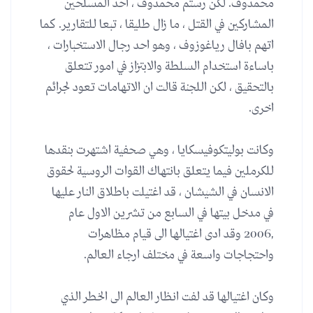
محمدوف. لكن رستم محمدوف ، احد المسلحين
المشاركين في القتل ، ما زال طليقا ، تبعا للتقارير. كما
اتهم بافال رياغوزوف ، وهو احد رجال الاستخبارات ،
باساءة استخدام السلطة والابتزاز في امور تتعلق
بالتحقيق ، لكن اللجنة قالت ان الاتهامات تعود لجرائم
اخرى.
وكانت بوليتكوفيسكايا ، وهي صحفية اشتهرت بنقدها
للكرملين فيما يتعلق بانتهاك القوات الروسية لحقوق
الانسان في الشيشان ، قد اغتيلت باطلاق النار عليها
في مدخل بيتها في السابع من تشرين الاول عام
,2006 وقد ادى اغتيالها الى قيام مظاهرات
واحتجاجات واسعة في مختلف ارجاء العالم.
وكان اغتيالها قد لفت انظار العالم الى الخطر الذي