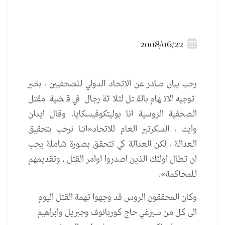
2008/06/22
رحب بيان صادر عن الاتحاد الدولي للصحفيين ، بخبر
توجيه الاتهام بالقتل لثلاثة رجال في قضية مقتل
الصحفية الروسية انا بوليتكوفيسكايا. وقال ايدان
وايت ، السكرتير العام للاتحاد«اننا نرحب بتحقيق
العدالة ، لكن العدالة كي تتحقق بصورة شاملة يجب
ان تطال اولئك الذين اصدروا اوامر القتل ، وتقديمهم
للمحاكمة».
وكان المحققون الروس قد وجهوا تهمة القتل اليوم
الى كل من سيرغي حاج كوربانوف وجبريل وابراهيم