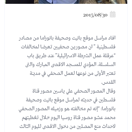
2015/08/30
افاد مراسل موقع بانيت وصحيفة بانوراما من مصادر
فلسطينية ” ان مصورين صحفيين تعرضا لمخالفات
“عرقلة عمل الشرطة الاسرائيلية” عند طريق باب
السلسلة، المؤدي للمسجد الاقصى المبارك والتى
تعتبر اﻷولى من نوعها لعمل الصحفي في مدينة
القدس.
وقال المصور الصحفي علي ياسين مصور قناة
فلسطين في حديثه لمراسل موقع بانيت وصحيفة
بانوراما: “إنه تم مخالفته هو وزميله المصور الصحفي
محمد عشو مصور قناة روسيا اليوم خلال تغطيتهم
لاحداث منع المصلين من دخول الاقصى لليوم الثالث