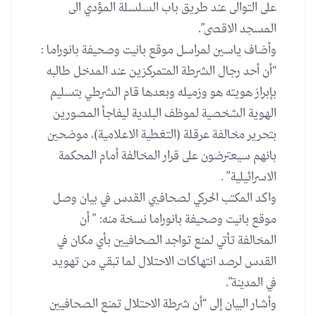
على التوالى عند طريق باب السلسلة المؤدي الى
المسجد الاقصى”.
وأضاف ياسين لمراسل موقع بانيت وصحيفة بانوراما :
“أن أحد رجال الشرطة المتمركزين عند المدخل طالبه
بإبراز هويته هو وزميله وبعدها قام الشرطي بتسليم
الهوية الشخصية لموظف البلدية ليفاجأ المصورين
بتحرير مخالفة عرقلة (التغطية الاعلامية)، موضحين
بانهم سيعترضون على قرار المخالفة أمام المحكمة
الاسرائيلية” .
واكد المكتب الحركي لصحافيي القدس في بيان وصل
موقع بانيت وصحيفة بانوراما نسخة منه: ” أن
المخالفة تأتي لمنع تواجد الصحافيين بأي مكان في
القدس لرصد انتهاكات الاحتلال لما تبقي من تهويد
في المدينة”.
وأشار البيان إلى “أن شرطة الاحتلال تمنع الصحافيين