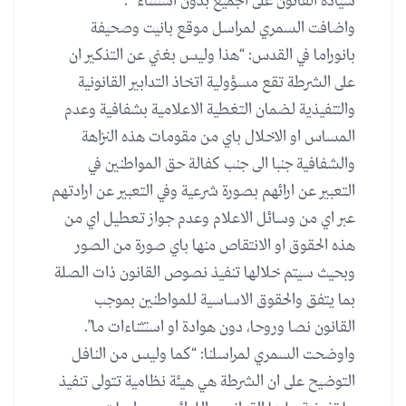
سيادة القانون على الجميع بدون استثناء” .
واضافت السمري لمراسل موقع بانيت وصحيفة
بانوراما في القدس: “هذا وليس بغني عن التذكير ان
على الشرطة تقع مسؤولية اتخاذ التدابير القانونية
والتنفيذية لضمان التغطية الاعلامية بشفافية وعدم
المساس او الاخلال باي من مقومات هذه النزاهة
والشفافية جنبا الى جنب كفالة حق المواطنين في
التعبير عن ارائهم بصورة شرعية وفي التعبير عن ارادتهم
عبر اي من وسائل الاعلام وعدم جواز تعطيل اي من
هذه الحقوق او الانتقاص منها باي صورة من الصور
وبحيث سيتم خلالها تنفيذ نصوص القانون ذات الصلة
بما يتفق والحقوق الاساسية للمواطنين بموجب
القانون نصا وروحا، دون هوادة او استثناءات ما”.
واوضحت السمري لمراسلنا: “كما وليس من النافل
التوضيح على ان الشرطة هي هيئة نظامية تتولى تنفيذ