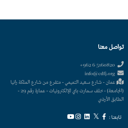
تواصل معنا
5160820 6 962+
info@cdfj.org
عمان - شارع سعيد التميمي - متفرع من شارع الملكة رانيا
(الجامعة) - خلف سمارت باي للإلكترونيات - عمارة رقم 29 -
الطابق الأرضي
تابعنا :