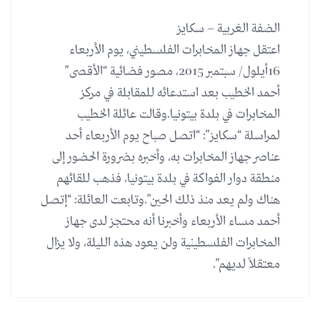
الضفة الغربية – سكايز
اعتقل جهاز المخابرات الفلسطيني، يوم الأربعاء
16أيلول/ سبتمبر 2015، مصور فضائية “الأقصى”
أحمد الخطيب بعد استدعائه للمقابلة في مركز
المخابرات في بلدة بيتونيا. وقالت عائلة الخطيب
لمراسلة “سكايز”: “اتصل صباح يوم الأربعاء أحد
عناصر جهاز المخابرات به، وأخبره بضرورة الحضور إلى
منطقة دوار الفواكة في بلدة بيتونيا، فذهب للقائهم
هناك ولم يعد منذ ذلك الحين”. وتابعت العائلة: “إتصل
أحمد مساء الأربعاء وأخبرنا أنه محتجز لدى جهاز
المخابرات الفلسطينية ولن يعود هذه الليلة، ولا يزال
معتقلاً لديهم”.