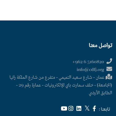
تواصل معنا
5160820 6 962+
info@cdfj.org
عمان - شارع سعيد التميمي - متفرع من شارع الملكة رانيا
(الجامعة) - خلف سمارت باي للإلكترونيات - عمارة رقم 29 -
الطابق الأرضي
تابعنا :