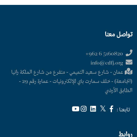
تواصل معنا
5160820 6 962+
info@cdfj.org
عمان - شارع سعيد التميمي - متفرع من شارع الملكة رانيا
(الجامعة) - خلف سمارت باي للإلكترونيات - عمارة رقم 29 -
الطابق الأرضي
تابعنا :
روابط