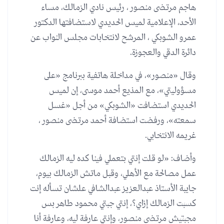
هاجم مرتضى منصور ، رئيس نادي الزمالك، مساء
الأحد، الإعلامية لميس الحديدي لاستضافتها الدكتور
عمرو الشوبكي ، المرشح لانتخابات مجلس النواب عن
دائرة الدقي والعجوزة.
وقال «منصور»، في مداخلة هاتفية ببرنامج «على
مسؤوليتي»، مع المذيع أحمد موسى، إن لميس
الحديدي استضافت «الشوبكي» من أجل «غسل
سمعته»، ورفضت استضافة أحمد مرتضى منصور ،
غريمه الانتخابي.
وأضاف: «لو قلت إنتي بتعملي فينا كده ليه الزمالك
عمل مصالحة مع الأهلي، وقبل ماتش الزمالك بيوم،
جايبة الأستاذ عبدالعزيز عبدالشافي علشان تسأله إنت
كسبت الزمالك إزاي؟، إنتي جبتي محمود طاهر بس
مجبتيش مرتضى منصور، وإنتي عارفة ليه، وعارفة أنا