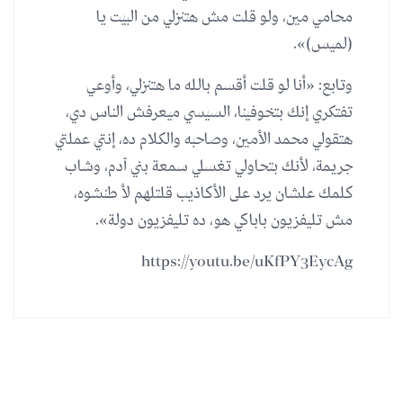
محامي مين، ولو قلت مش هتنزلي من البيت يا
(لميس)».
وتابع: «أنا لو قلت أقسم بالله ما هتنزلي، وأوعي
تفتكري إنك بتخوفينا، السيسي ميعرفش الناس دي،
هتقولي محمد الأمين، وصاحبه والكلام ده، إنتي عملتي
جريمة، لأنك بتحاولي تغسلي سمعة بني آدم، وشاب
كلمك علشان يرد على الأكاذيب قلتلهم لأ طنشوه،
مش تليفزيون باباكي هو، ده تليفزيون دولة».
https://youtu.be/uKfPY3EycAg