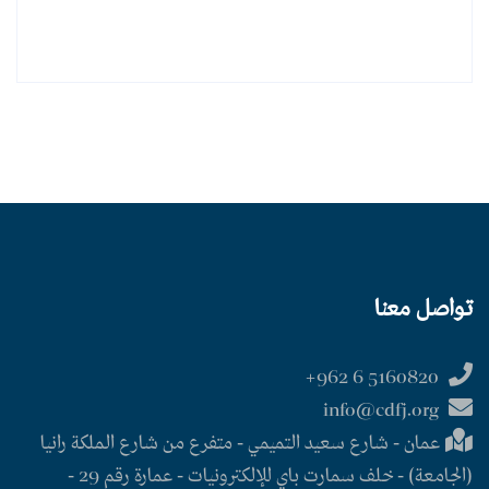
تواصل معنا
5160820 6 962+
info@cdfj.org
عمان - شارع سعيد التميمي - متفرع من شارع الملكة رانيا
(الجامعة) - خلف سمارت باي للإلكترونيات - عمارة رقم 29 -