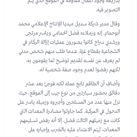
بذريعة وجود أعمال مقاومة في الموقع الذي يتم
التصوير فيه.
وقال مدير شركة سديل ميديا للإنتاج الإعلامي محمد
أبوحمام، إنه وزملاءه فضل الحمامي وياسر مرتجى
ورشدي سراج كانوا يصورون عمليات إزالة الركام في
الشجاعية بقطاع غزة، عندما طلب منهم شخص مدني
لم يعرف عن نفسه تقديم توضيح لما يقومون به،
لكنهم رفضوا لعدم وجود صفة شخصية له.
وأضاف أن الطاقم تابع عمله لكنه فوجئ بعد عشر
دقائق بحضور سيارتين من نوع جيب إلى الموقع، حيث
نزل منها عدد من المسلحين وأجبروه وزميله ياسر على
الدخول في المركبة، كما حاولوا مصادرة المعدات التي
كانت مع زميلهم الثالث فضل، إلا أنه رفض تسليمهم
المعدات، ليتم الاعتداء عليه بالضرب وإجباره على