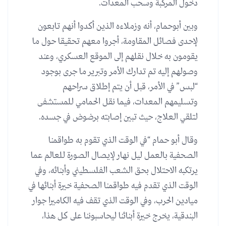
دخول المركبة وسحب المعدات.
وبين أبوحمام، أنه وزملاءه الذين أكدوا أنهم تابعون
لإحدى فصائل المقاومة، أجروا معهم تحقيقا حول ما
يقومون به خلال نقلهم إلى الموقع العسكري، وعند
وصولهم إليه تم تدارك الأمر وتبرير ما جرى بوجود
“لبس” في الأمر، قبل أن يتم إطلاق سراحهم
وتسليمهم المعدات، فيما نقل الحمامي للمستشفى
لتلقي العلاج، حيث تبين إصابته برضوض في جسده.
وقال أبو حمام “في الوقت الذي تقوم به طواقمنا
الصحفية بالعمل ليل نهار لإيصال الصورة للعالم عما
يرتكبه الاحتلال بحق الشعب الفلسطيني وأبنائه، وفي
الوقت الذي تقدم فيه طواقمنا الصحفية خيرة أبنائها في
ميادين الحرب، وفي الوقت الذي تقف فيه الكاميرا جوار
البندقية، يخرج خيرة أبنائنا ليحاسبوننا على كل هذا،