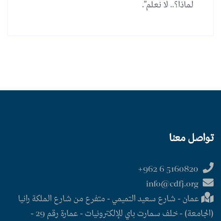
لماذا؟.. لا نعلم”.
تواصل معنا
5160820 6 962+
info@cdfj.org
عمان - شارع سعيد التميمي - متفرع من شارع الملكة رانيا
(الجامعة) - خلف سمارت باي للإلكترونيات - عمارة رقم 29 -