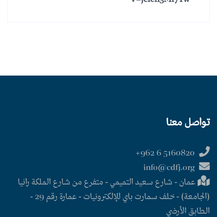
تواصل معنا
5160820 6 962+
info@cdfj.org
عمان - شارع سعيد التميمي - متفرع من شارع الملكة رانيا
(الجامعة) - خلف سمارت باي للإلكترونيات - عمارة رقم 29 -
الطابق الأرضي