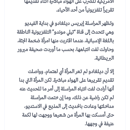
الأمريكية للضرب على الهواء مباشرة أثناء تقديمها
تقريراً تلفزيونياً من أحد الأحياء.
وتظهر المراسلة إيريس ديلغادو في بداية الفيديو
وهي تتحدث إلى قناة “تيلي موندو” التلفزيونية الناطقة
باللغة الإسبانية، عندما اقتربت منها امرأة ضخمة الجثة،
وحاولت لفت انتباهها، بحسب ما أوردت صحيفة ميرور
البريطانية.
إلا أن ديلغادو لم تعر المرأة أي اهتمام، وواصلت
تقديم تقريرها على الهواء مباشرة. لكن المرأة التي بدا
أنها أرادت لفت انتباه المراسلة إلى أمر ما للحديث عنه
لم تكن راضية عن ذلك، وما إن ختمت المراسلة
مداخلتها وعادت بالحديث إلى المذيع في الاستديو،
حتى أمسكت بها المرأة من شعرها ووجهت لها لكمة
عنيفة في وجهها.