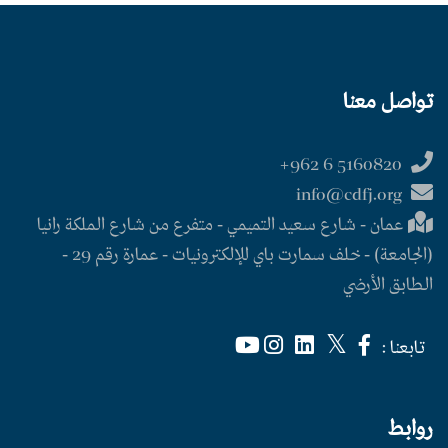
تواصل معنا
5160820 6 962+
info@cdfj.org
عمان - شارع سعيد التميمي - متفرع من شارع الملكة رانيا
(الجامعة) - خلف سمارت باي للإلكترونيات - عمارة رقم 29 -
الطابق الأرضي
تابعنا :
روابط