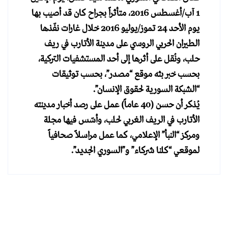
1 آب/أغسطس 2016، متأثراً بجراح كان قد أصيب بها
يوم الأحد 24 تموز/يوليو 2016 خلال غارات نفّذها
الطيران الحربي الروسي على مدينة الأتارب في ريف
حلب، ونُقل على أثرها إلى أحد المستشفيات التركية،
بحسب خبر بثه موقع “مصدر”، بحسب توثيقات
“الشبكة السورية لحقوق الإنسان”.
يُذكر أن حسن (40 عاماً) عمل على رصد أخبار مدينته
الأتارب في الريف الغربي لحلب، وأسّس فيها مجلة
ومركز “النبأ” الإعلامي، كما عمل مراسلاً صحافياً
لموقعي “كلنا شركاء” و”السوري الجديد”.